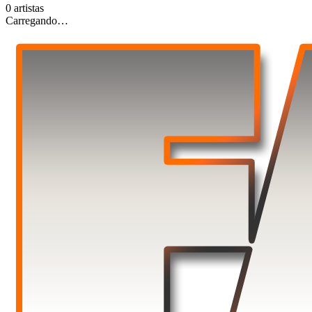
0
artista
s
Carregando…